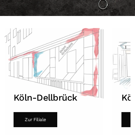
Köln-Dellbrück
Kö
Zur Filiale
Z